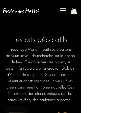
Frederique Mattei
Les arts décoratifs
Frédérique Mattei
inscrit ses créations
dans un travail de recherche sur la notion
de lien.
C’est à travers les bijoux, le
dessin, la sculpture et la création d’objets
d’Art qu’elle s’exprime.
Ses compositions
relient et construisent des univers ; Elles
créent ainsi une harmonie nouvelle.
Ces
bijoux sont des pièces uniques ou des
séries limitées, des sculptures à porter…